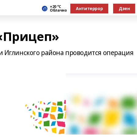
+20 °С
Антитеррор
Дзен
Облачно
«Прицеп»
ии Иглинского района проводится операция