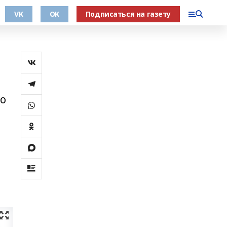
VK
OK
Подписаться на газету
во