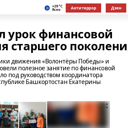
+29 °С
Антитеррор
Дзен
Ясно
л урок финансовой
ля старшего поколени
ники движения «Волонтёры Победы» и
овели полезное занятие по финансовой
ло под руководством координатора
еспублике Башкортостан Екатерины