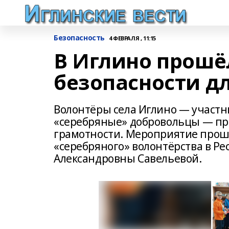
Безопасность
4 ФЕВРАЛЯ , 11:15
В Иглино прошё
безопасности д
Волонтёры села Иглино — участ
«серебряные» добровольцы — пр
грамотности. Мероприятие прош
«серебряного» волонтёрства в Р
Александровны Савельевой.