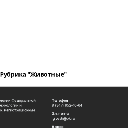
Рубрика "Животные"
влении Федеральной
Телефон
технологий и
8 (347) 952-10-64
н. Регистрационный
Эл. почта
iglvesti@bk.ru
Адрес