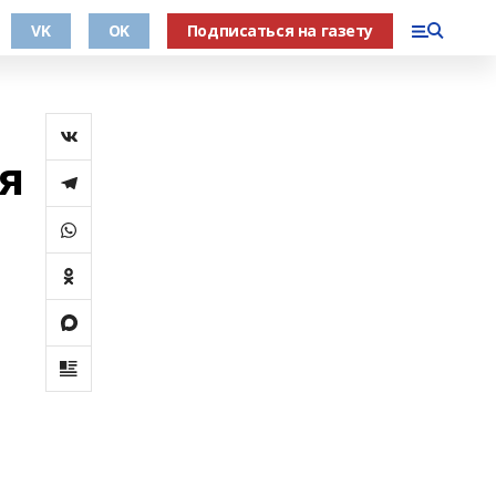
VK
OK
Подписаться на газету
я