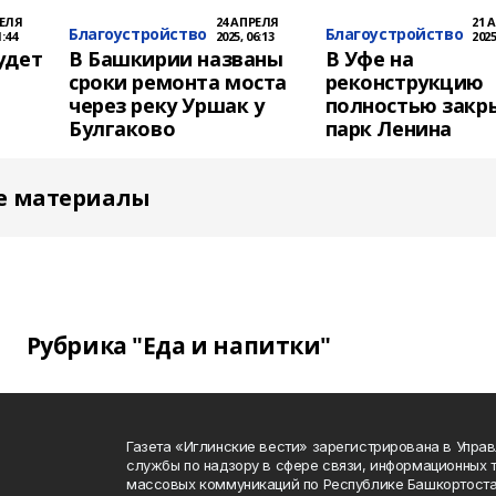
РЕЛЯ
24 АПРЕЛЯ
21 
Благоустройство
Благоустройство
1:44
2025, 06:13
2025
удет
В Башкирии названы
В Уфе на
сроки ремонта моста
реконструкцию
через реку Уршак у
полностью закр
Булгаково
парк Ленина
е материалы
Рубрика "Еда и напитки"
Газета «Иглинские вести» зарегистрирована в Упра
службы по надзору в сфере связи, информационных 
массовых коммуникаций по Республике Башкортоста