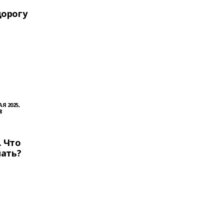
дорогу
АЯ 2025,
8
. Что
нать?