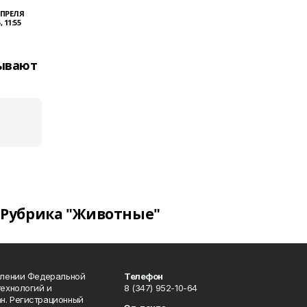
АПРЕЛЯ
, 11:55
ывают
Рубрика "Животные"
влении Федеральной
Телефон
технологий и
8 (347) 952-10-64
н. Регистрационный