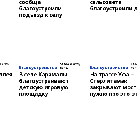
сообща
сельсовета
благоустроили
благоустроили 
подъезд к селу
 2025,
14 МАЯ 2025,
6 М
Благоустройство
Благоустройство
07:34
07:5
аллея
В селе Карамалы
На трассе Уфа –
благоустраивают
Стерлитамак
детскую игровую
закрывают мост
площадку
нужно про это з