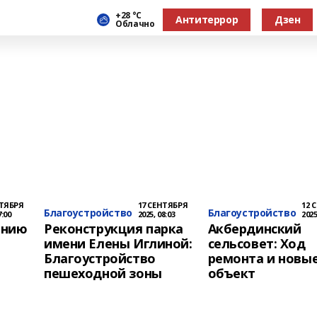
+28 °С
Антитеррор
Дзен
Облачно
о
НТЯБРЯ
17 СЕНТЯБРЯ
12 
Благоустройство
Благоустройство
7:00
2025, 08:03
2025
ению
Реконструкция парка
Акбердинский
имени Елены Иглиной:
сельсовет: Ход
Благоустройство
ремонта и новы
пешеходной зоны
объект