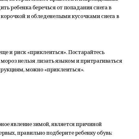
ить ребенка беречься от попадания снега в
й корочкой и обледенелыми кусочками снега в
еще и риск «приклеиться». Постарайтесь
в мороз нельзя лизать языком и притрагиваться
рукциям, можно «приклеиться».
ное явление зимой, является причиной
ервых, правильно подберите ребенку обувь: