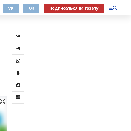
VK
OK
Подписаться на газету
м