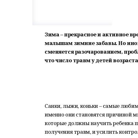
Зима – прекрасное и активное вр
малышам зимние забавы. Но иног
сменяется разочарованием, проб
что число травм у детей возраст
Санки, лыжи, коньки – самые любим
именно они становятся причиной мн
которые должны научить ребенка 
получения травм, и усилить контро