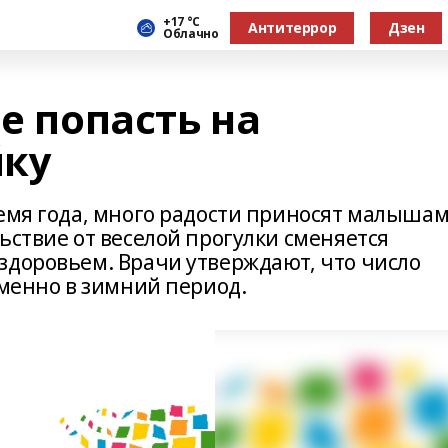
+17 °С
Антитеррор
Дзен
Облачно
не попасть на
йку
ремя года, много радости приносят малыша
ьствие от веселой прогулки сменяется
здоровьем. Врачи утверждают, что число
именно в зимний период.