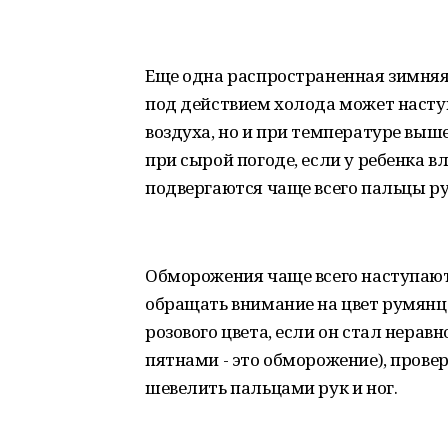
Еще одна распространенная зимняя
под действием холода может насту
воздуха, но и при температуре выше
при сырой погоде, если у ребенка 
подвергаются чаще всего пальцы рук 
Обморожения чаще всего наступают
обращать внимание на цвет румянц
розового цвета, если он стал нера
пятнами - это обморожение), прове
шевелить пальцами рук и ног.