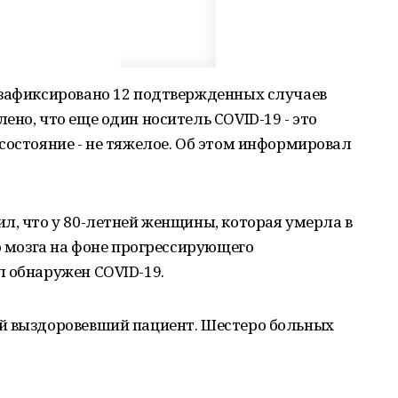
 зафиксировано 12 подтвержденных случаев
ено, что еще один носитель COVID-19 - это
состояние - не тяжелое. Об этом информировал
л, что у 80-летней женщины, которая умерла в
го мозга на фоне прогрессирующего
л обнаружен COVID-19.
й выздоровевший пациент. Шестеро больных