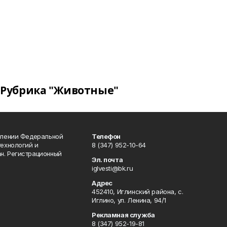
Рубрика "Животные"
влении Федеральной
Телефон
технологий и
8 (347) 952-10-64
н. Регистрационный
Эл. почта
iglvesti@bk.ru
Адрес
452410, Иглинский района, с.
Иглино, ул. Ленина, 94/1
Рекламная служба
8 (347) 952-19-81