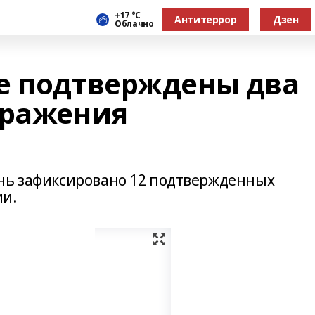
+17 °С
Антитеррор
Дзен
Облачно
е подтверждены два
аражения
ень зафиксировано 12 подтвержденных
ии.