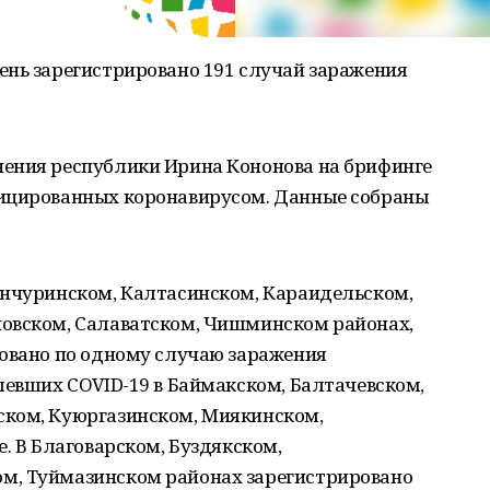
ень зарегистрировано 191 случай заражения
ения республики Ирина Кононова на брифинге
фицированных коронавирусом. Данные собраны
анчуринском, Калтасинском, Караидельском,
овском, Салаватском, Чишминском районах,
ровано по одному случаю заражения
левших COVID-19 в Баймакском, Балтачевском,
ском, Куюргазинском, Миякинском,
. В Благоварском, Буздякском,
м, Туймазинском районах зарегистрировано