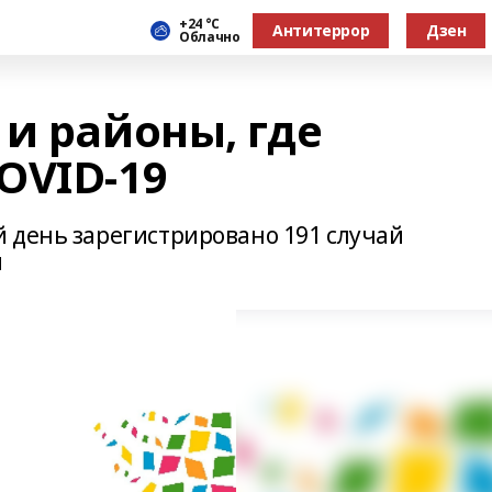
+24 °С
Антитеррор
Дзен
Облачно
и районы, где
OVID-19
 день зарегистрировано 191 случай
м