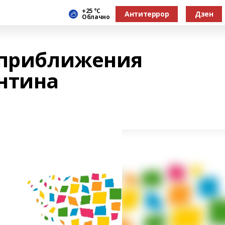
+25 °С
Антитеррор
Дзен
Облачно
 приближения
нтина