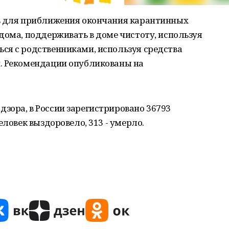
в для приближения окончания карантинных
дома, поддерживать в доме чистоту, используя
ся с родственниками, используя средства
. Рекомендации опубликованы на
зора, в России зарегистрировано 36793
еловек выздоровело, 313 - умерло.