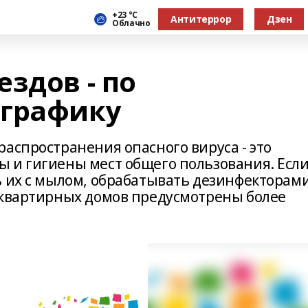
+23 °С
Антитеррор
Дзен
Облачно
здов - по
 графику
аспространения опасного вируса - это
 и гигиены мест общего пользования. Есл
ь их с мылом, обрабатывать дезинфекторами
оквартирных домов предусмотрены более