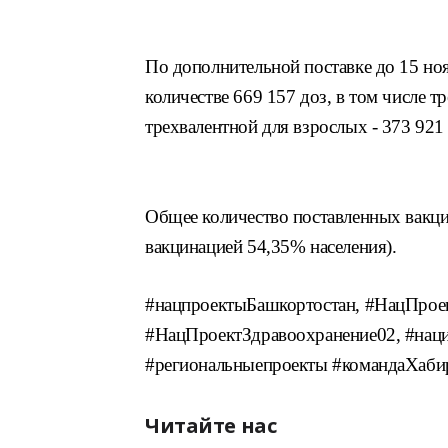
По дополнительной поставке до 15 но
количестве 669 157 доз, в том числе тр
трехвалентной для взрослых - 373 921
Общее количество поставленных вакцин
вакцинацией 54,35% населения).
#нацпроектыБашкортостан, #НацПрое
#НацПроектЗдравоохранение02, #наци
#региональныепроекты #командаХаби
Читайте нас