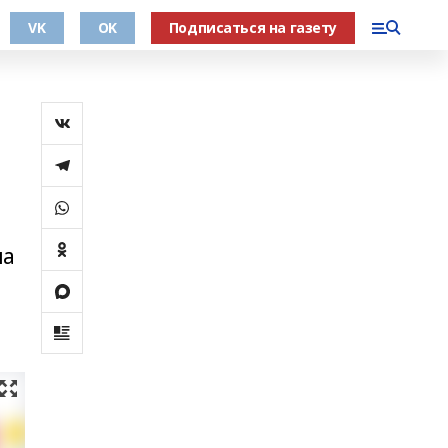
VK
OK
Подписаться на газету
па