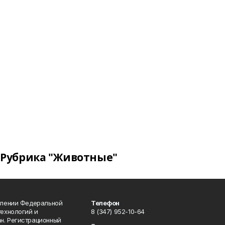
Рубрика "Животные"
влении Федеральной
Телефон
технологий и
8 (347) 952-10-64
н. Регистрационный