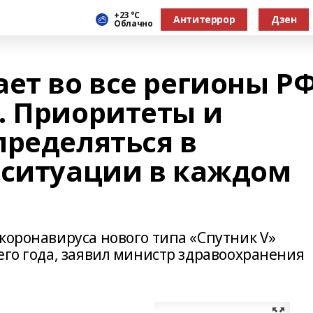
+23 °С
Антитеррор
Дзен
Облачно
ет во все регионы Р
. Приоритеты и
пределяться в
 ситуации в каждом
коронавируса нового типа «Спутник V»
его года, заявил министр здравоохранения