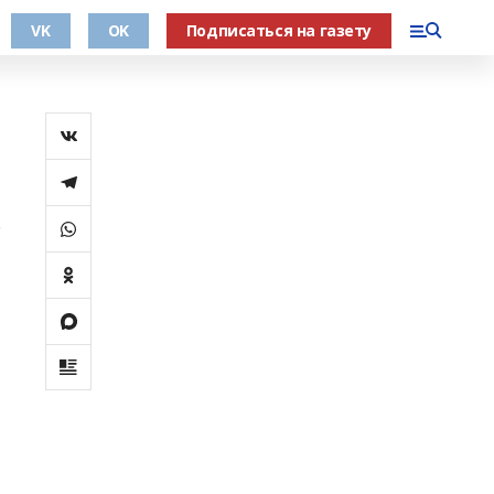
VK
OK
Подписаться на газету
б