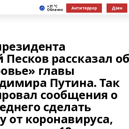
+21 °С
Антитеррор
Дзен
Облачно
президента
 Песков рассказал о
овье» главы
адимира Путина. Так
ровал сообщения о
еднего сделать
у от коронавируса,