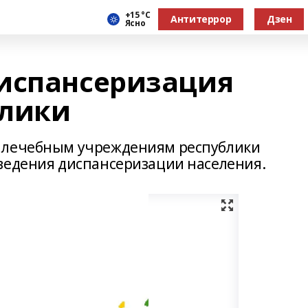
+15 °С
Антитеррор
Дзен
Ясно
испансеризация
блики
 лечебным учреждениям республики
ведения диспансеризации населения.