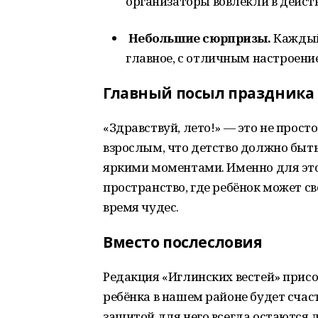
организаторы вовлекли в действ
Небольшие сюрпризы.
Каждый
главное, с отличным настроени
Главный посыл праздника
«Здравствуй, лето!» — это не прос
взрослым, что детство должно бы
яркими моментами. Именно для это
пространство, где ребёнок может св
время чудес.
Вместо послесловия
Редакция «Иглинских вестей» присо
ребёнка в нашем районе будет счаст
защитой для него всегда остаются 