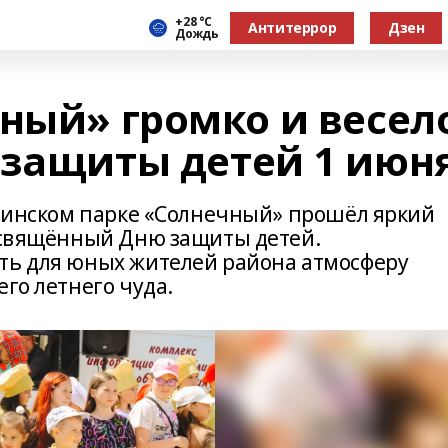
+28 °С
Антитеррор
Дзен
Дождь
чный» громко и весел
 защиты детей 1 июн
иглинском парке «Солнечный» прошёл яркий
посвящённый Дню защиты детей.
ть для юных жителей района атмосферу
его летнего чуда.