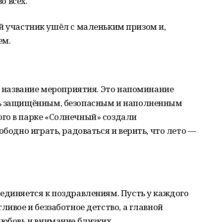
о всех.
 участник ушёл с маленьким призом и,
ем.
то название мероприятия. Это напоминание
ть защищённым, безопасным и наполненным
го в парке «Солнечный» создали
ободно играть, радоваться и верить, что лето —
единяется к поздравлениям. Пусть у каждого
ливое и беззаботное детство, а главной
любовь и внимание близких.