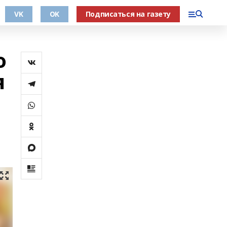
VK
OK
Подписаться на газету
о
я