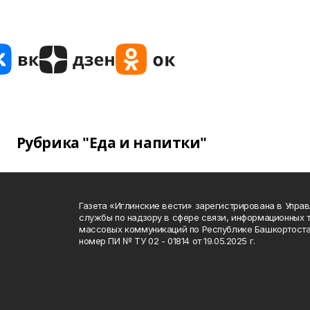
Рубрика "Еда и напитки"
Газета «Иглинские вести» зарегистрирована в Упра
службы по надзору в сфере связи, информационных 
массовых коммуникаций по Республике Башкортоста
номер ПИ № ТУ 02 - 01814 от 19.05.2025 г.