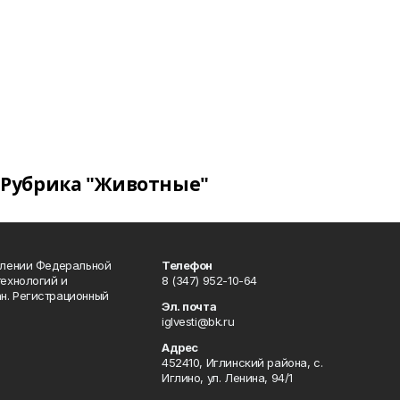
Рубрика "Животные"
влении Федеральной
Телефон
технологий и
8 (347) 952-10-64
н. Регистрационный
Эл. почта
iglvesti@bk.ru
Адрес
452410, Иглинский района, с.
Иглино, ул. Ленина, 94/1