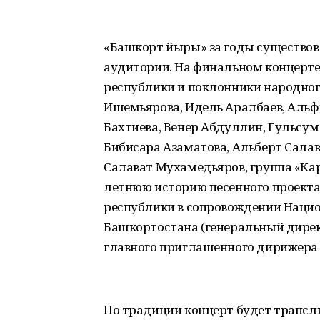
«Башкорт йыры» за годы существов
аудитории. На финальном концерт
республики и поклонники народного
Ишемьярова, Идель Аралбаев, Альф
Бахтиева, Венер Абдуллин, Гульсум
Бибисара Азаматова, Альберт Салав
Салават Мухамедьяров, группа «Кара
летнюю историю песенного проект
республики в сопровождении Наци
Башкортостана (генеральный дирек
главного приглашенного дирижера
По традиции концерт будет трансли