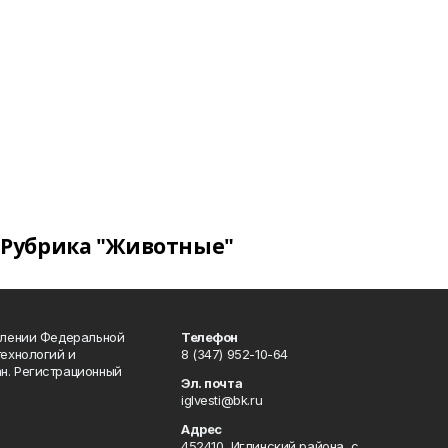
Рубрика "Животные"
влении Федеральной
Телефон
технологий и
8 (347) 952-10-64
н. Регистрационный
Эл. почта
iglvesti@bk.ru
Адрес
452410, Иглинский района, с.