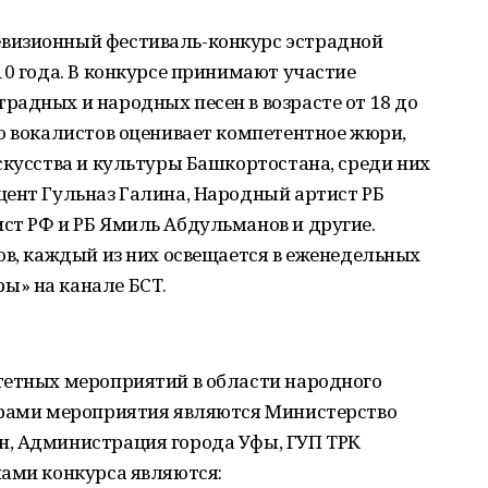
визионный фестиваль-конкурс эстрадной
10 года. В конкурсе принимают участие
адных и народных песен в возрасте от 18 до
о вокалистов оценивает компетентное жюри,
скусства и культуры Башкортостана, среди них
цент Гульназ Галина, Народный артист РБ
ст РФ и РБ Ямиль Абдульманов и другие.
ов, каждый из них освещается в еженедельных
ы» на канале БСТ.
тетных мероприятий в области народного
орами мероприятия являются Министерство
, Администрация города Уфы, ГУП ТРК
чами конкурса являются: