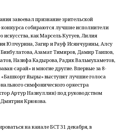
ания завоевал признание зрительской
е конкурса собираются лучшие исполнители
 искусства, как Марсель Кутуев, Лилия
ия Юлчурина, Загир и Рауф Исянчурины, Алсу
 Бикбулатова, Азамат Тимиров, Дамир Таипов,
атов, Назифа Кадырова, Радик Вальмухаметов,
ван-сарай» и многие другие. Впервые за 8-
а «Башкорт йыры» выступят лучшие голоса
онального симфонического оркестра
тор Артур Назиуллин) под руководством
 Дмитрия Крюкова.
роваться на канале БСТ 31 декабря, в