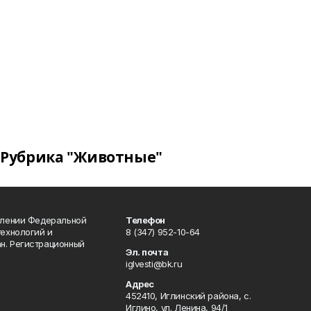
Рубрика "Животные"
влении Федеральной
Телефон
технологий и
8 (347) 952-10-64
н. Регистрационный
Эл. почта
iglvesti@bk.ru
Адрес
452410, Иглинский района, с.
Иглино, ул. Ленина, 94/1