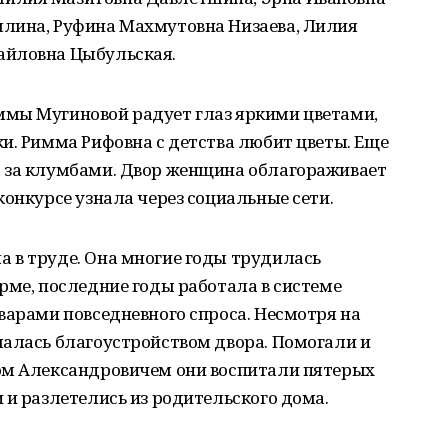
лина, Руфина Махмутовна Низаева, Лилия
айловна Цыбульская.
мы Мугиновой радует глаз яркими цветами,
и. Римма Рифовна с детства любит цветы. Еще
 за клумбами. Двор женщина облагораживает
конкурсе узнала через социальные сети.
 в труде. Она многие годы трудилась
рме, последние годы работала в системе
варами повседневного спроса. Несмотря на
малась благоустройством двора. Помогали и
ом Александровичем они воспитали пятерых
 и разлетелись из родительского дома.