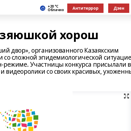
+20 °С
Антитеррор
Дзен
Облачно
озяюшкой хорош
ий двор», организованного Казаякским
зи со сложной эпидемиологической ситуаци
н-режиме. Участницы конкурса присылали 
 и видеоролики со своих красивых, ухоженн