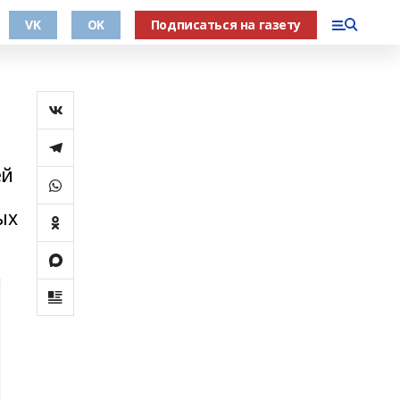
VK
OK
Подписаться на газету
ей
в
ых