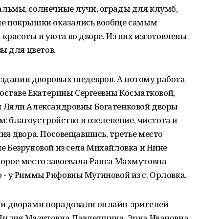
льмы, солнечные лучи, ограды для клумб,
е покрышки оказались вообще самым
расоты и уюта во дворе. Из них изготовлены
ы для цветов.
оздании дворовых шедевров. А потому работа
оставе Екатерины Сергеевны Косматковой,
 Ляли Александровны Богатенковой дворы
: благоустройство и озеленение, чистота и
ия двора. Посовещавшись, третье место
 Безруковой из села Михайловка и Нине
Второе место завоевала Раиса Махмутовна
то - у Риммы Рифовны Мугиновой из с. Орловка.
и дворами порадовали онлайн-зрителей
илия Мазитовна Давлетшина, Эрна Ивановна