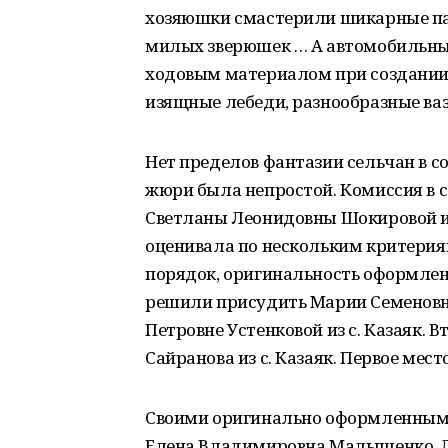
хозяюшки смастерили шикарные па
милых зверюшек … А автомобильны
ходовым материалом при создании к
изящные лебеди, разнообразные ваз
Нет пределов фантазии сельчан в с
жюри была непростой. Комиссия в с
Светланы Леонидовны Шокировой и
оценивала по нескольким критериям
порядок, оригинальность оформлен
решили присудить Марии Семеновне
Петровне Устенковой из с. Казаяк. 
Сайранова из с. Казаяк. Первое мес
Своими оригинально оформленным
Елена Владимировна Малышенко, Л