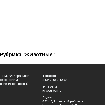
Рубрика "Животные"
влении Федеральной
Телефон
технологий и
8 (347) 952-10-64
н. Регистрационный
Эл. почта
iglvesti@bk.ru
Адрес
452410, Иглинский района, с.