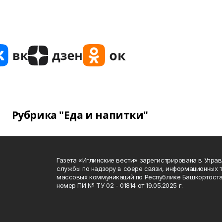
Рубрика "Еда и напитки"
Газета «Иглинские вести» зарегистрирована в Упра
службы по надзору в сфере связи, информационных 
массовых коммуникаций по Республике Башкортоста
номер ПИ № ТУ 02 - 01814 от 19.05.2025 г.