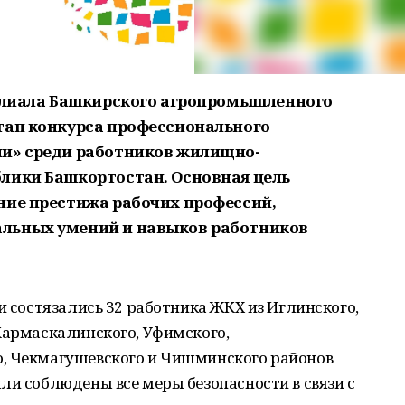
филиала Башкирского агропромышленного
тап конкурса профессионального
ии» среди работников жилищно-
лики Башкортостан. Основная цель
ние престижа рабочих профессий,
льных умений и навыков работников
и состязались 32 работника ЖКХ из Иглинского,
Кармаскалинского, Уфимского,
, Чекмагyшевского и Чишминского районов
ли соблюдены все меры безопасности в связи с