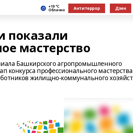
+19 °С
Антитеррор
Дзен
Облачно
 показали
ое мастерство
филиала Башкирского агропромышленного
тап конкурса профессионального мастерства
аботников жилищно-коммунального хозяйст