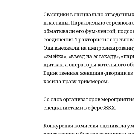
Сварщики в специально отведенных
пластины. Параллельно соревновали
обматывали его фум-лентой, подсо
соединения. Трактористы соревнова
Они выезжали на импровизированн
«змейка», «въезд на эстакаду», «п
щитках, а операторы котельного об
Единственная женщина-дворник из 
косила траву триммером.
Со слов организаторов мероприяти
специалистами в сфере ЖКХ.
Конкурсная комиссия оценивала ум
качественно и быстро выполнять ра