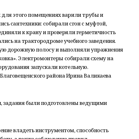
 для этого помещениях варили трубы и
сь сантехники: собирали сгон с муфтой,
единяли к крану и проверяли герметичность
лись на трактородроме учебного заведения.
ую дорожную полосу и выполняли упражнения
арковка». Электромонтеры собирали схему на
орудования запускали котельную.
Благовещенского района Ирина Валикаева
я, задания были подготовлены ведущими
ение владеть инструментом, способность
боту, а также соблюдение правил