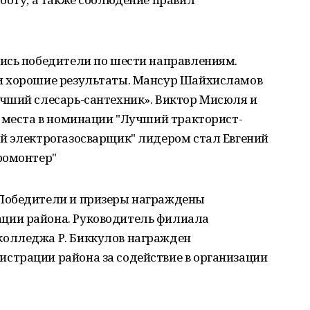
ись победители по шести направлениям.
и хорошие результаты. Мансур Шайхисламов
чший слесарь-сантехник». Виктор Мисюля и
е места в номинации "Лучший тракторист-
й электрогазосварщик" лидером стал Евгений
ромонтер"
Победители и призеры награждены
ии района. Руководитель филиала
олледжа Р. Биккулов награжден
трации района за содействие в организации