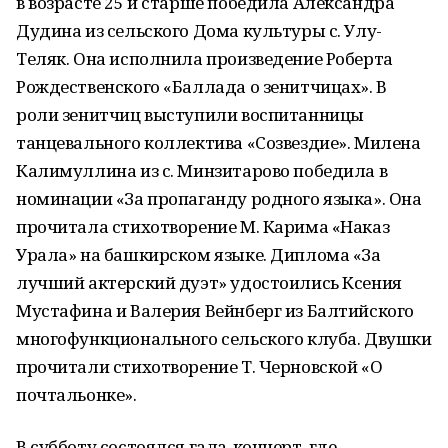
в возрасте 25 и старше победила Александра
Дудина из сельского Дома культуры с. Улу-
Теляк. Она исполнила произведение Роберта
Рождественского «Баллада о зенитчицах». В
роли зенитчиц выступили воспитанницы
танцевального коллектива «Созвездие». Милена
Калимуллина из с. Минзитарово победила в
номинации «За пропаганду родного языка». Она
прочитала стихотворение М. Карима «Наказ
Урала» на башкирском языке. Диплома «За
лучший актерский дуэт» удостоились Ксения
Мустафина и Валерия Вейнберг из Балтийского
многофункционального сельского клуба. Двушки
прочитали стихотворение Т. Черновской «О
почтальонке».
В субботу состоялся гала-концерт, где