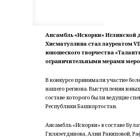
Ансамбль «Искорки» Иглинской 
Хисматуллина стал лауреатом VII
юношеского творчества «Таланты
ограничительными мерами мероп
В конкурсе принимали участие боле
нашего региона. Выступления юных
составе которого были ведущие спе
Республики Башкортостан.
Ансамбль «Искорки» в составе Була
Гилязетдинова, Алии Ракиповой, Р