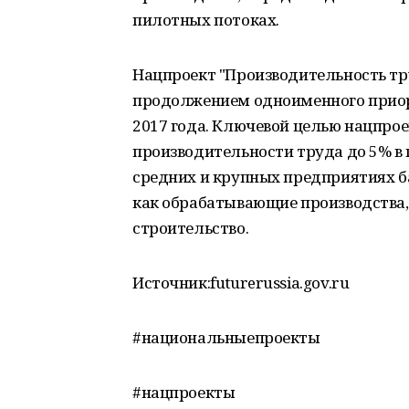
пилотных потоках.
Нацпроект "Производительность тр
продолжением одноименного приор
2017 года. Ключевой целью нацпрое
производительности труда до 5% в го
средних и крупных предприятиях б
как обрабатывающие производства, 
строительство.
Источник:futurerussia.gov.ru
#национальныепроекты
#нацпроекты