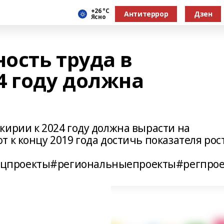
+26 °С
Антитеррор
Дзен
Ясно
ость труда в
4 году должна
кирии к 2024 году должна вырасти на
 к концу 2019 года достичь показателя рос
цпроекты#региональныепроекты#регпро