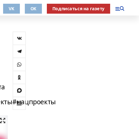
VK
OK
Подписаться на газету
та
екты#нацпроекты