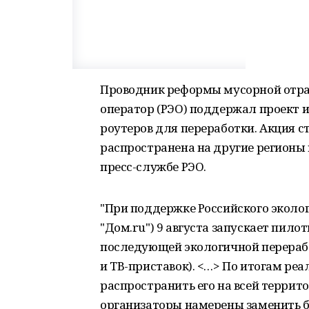
Проводник реформы мусорной отрас
оператор (РЭО) поддержал проект и
роутеров для переработки. Акция с
распространена на другие регионы в
пресс-службе РЭО.
"При поддержке Российского эколог
"Дом.ru") 9 августа запускает пило
последующей экологичной перерабо
и ТВ-приставок). <…> По итогам ре
распространить его на всей террито
организаторы намерены заменить б