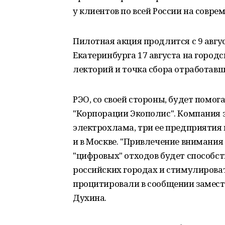
у клиентов по всей России на совре
Пилотная акция продлится с 9 авгус
Екатеринбурга 17 августа на город
лекторий и точка сбора отработавш
РЭО, со своей стороны, будет помог
"Корпорации Экополис". Компания 
электрохлама, три ее предприятия 
и в Москве. "Привлечение внимани
"цифровых" отходов будет способс
российских городах и стимулироват
процитировали в сообщении замест
Духина.