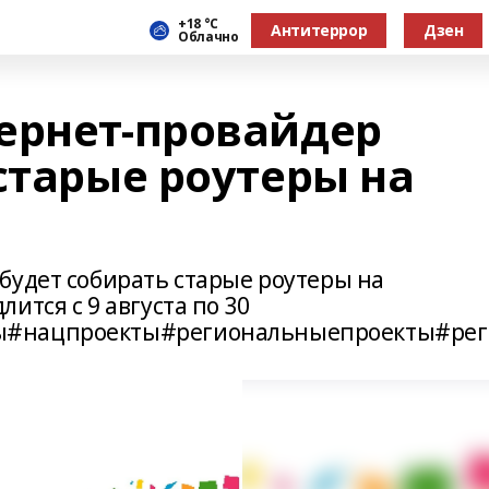
+18 °С
Антитеррор
Дзен
Облачно
ернет-провайдер
старые роутеры на
будет собирать старые роутеры на
ится с 9 августа по 30
ы#нацпроекты#региональныепроекты#рег