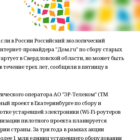
ли в России Российский экологический
нтернет-провайдера "Дом.ru" по сбору старых
тартует в Свердловской области, но может быть
 течение трех лет, сообщили в пятницу в
ического оператора АО "ЭР-Телеком" (ТМ
тный проект в Екатеринбурге по сбору и
тке устаревшей электроники (Wi-Fi-роутеров
ализации пилотного проекта планируется
рии страны. За три года в рамках акции
олее 1 млн единиц устаревшего оборудования