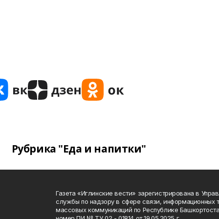
Рубрика "Еда и напитки"
Газета «Иглинские вести» зарегистрирована в Упра
службы по надзору в сфере связи, информационных 
массовых коммуникаций по Республике Башкортоста
номер ПИ № ТУ 02 - 01814 от 19.05.2025 г.