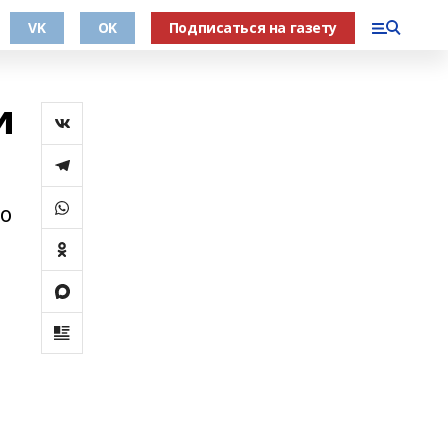
VK
OK
Подписаться на газету
и
о