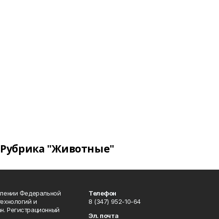
Рубрика "Животные"
влении Федеральной
Телефон
технологий и
8 (347) 952-10-64
н. Регистрационный
Эл. почта