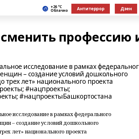
+26 °С
Антитеррор
Дзен
Облачно
сменить профессию 
альное исследование в рамках федеральног
женщин – создание условий дошкольного
до трех лет» национального проекта
роекты; #нацпроекты;
оекты; #нацпроектыБашкортостана
ьное исследование в рамках федерального
нщин – создание условий дошкольного
 трех лет» национального проекта