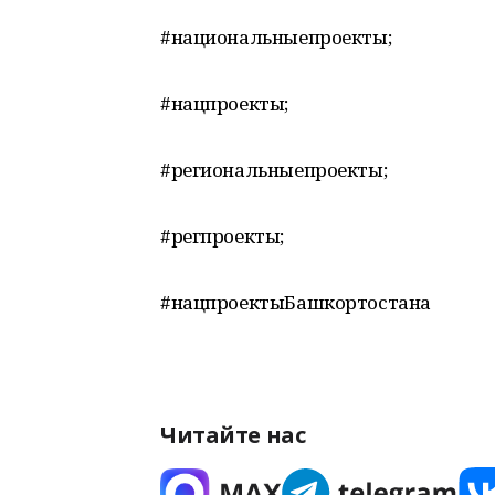
#национальныепроекты;
#нацпроекты;
#региональныепроекты;
#регпроекты;
#нацпроектыБашкортостана
Читайте нас