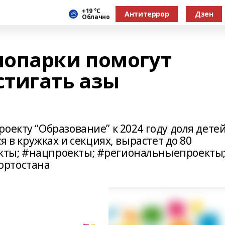
+19 °С
Антитеррор
Дзен
Облачно
опарки помогут
тигать азы
оекту “Образование” к 2024 году доля дете
я в кружках и секциях, вырастет до 80
ты; #нацпроекты; #региональныепроекты
ортостана