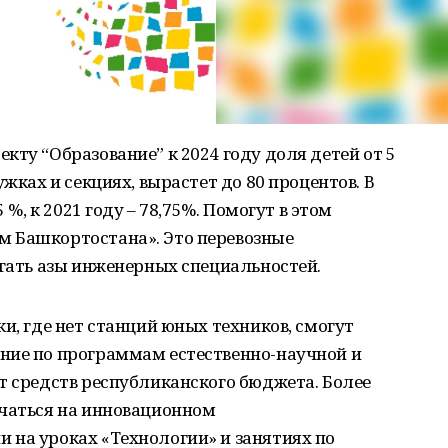
кту “Образование” к 2024 году доля детей от 5
ужках и секциях, вырастет до 80 процентов. В
 %, к 2021 году – 78,75%. Помогут в этом
м Башкортостана». Это перевозные
игать азы инженерных специальностей.
и, где нет станций юных техников, смогут
ние по программам естественно-научной и
т средств республиканского бюджета. Более
учаться на инновационном
 на уроках «Технологии» и занятиях по