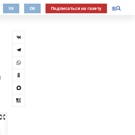
VK
OK
Подписаться на газету
й
;