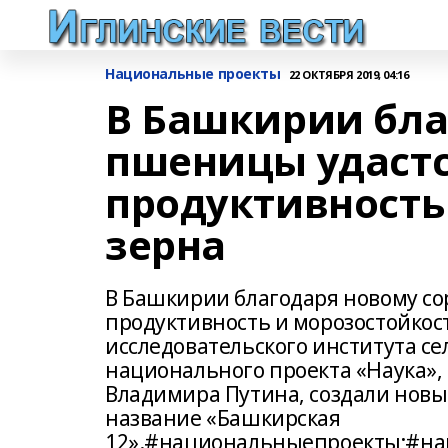
Национальные проекты
22 ОКТЯБРЯ 2019, 04:16
В Башкирии бла
пшеницы удастс
продуктивность
зерна
В Башкирии благодаря новому с
продуктивность и морозостойкос
исследовательского института се
национального проекта «Наука»
Владимира Путина, создали нов
название «Башкирская
12».#национальныепроекты;#на