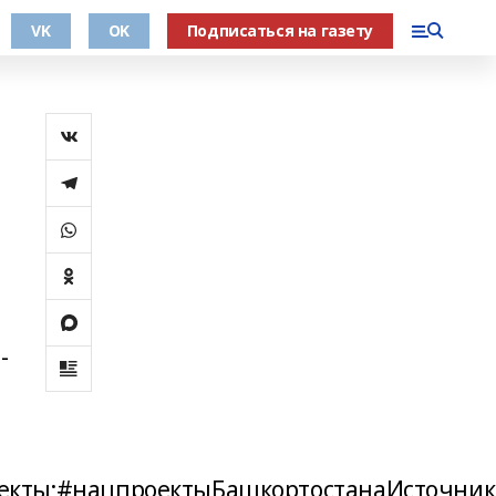
VK
OK
Подписаться на газету
-
екты;#нацпроектыБашкортостанаИсточник