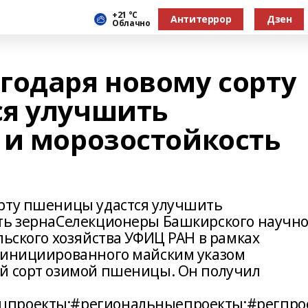
+21 °С
Антитеррор
Дзен
Облачно
годаря новому сорту
я улучшить
 и морозостойкость
орту пшеницы удастся улучшить
ть зернаСелекционеры Башкирского научно
льского хозяйства УФИЦ РАН в рамках
, инициированного майским указом
ый сорт озимой пшеницы. Он получил
цпроекты;#региональныепроекты;#регпро