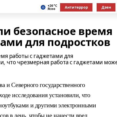
+26 °С
Антитеррор
Дзен
Ясно
ли безопасное время
тами для подростков
емя работы с гаджетами для
, что чрезмерная работа с гаджетами мож
а и Северного государственного
ходе исследования установили, что
 ноутбуками и другими электронными
сов в день, чтобы не нанести вред