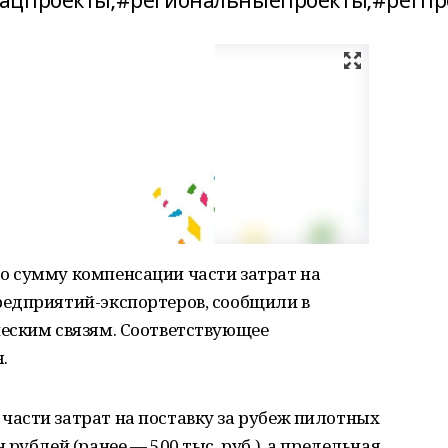
нацпроекты;#региональныепроекты;#регп
 сумму компенсации части затрат на
едприятий-экспортеров, сообщили в
еским связям. Соответствующее
.
асти затрат на поставку за рубеж пилотных
рублей (ранее — 500 тыс. руб.), а предельная