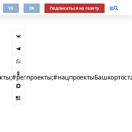
VK
OK
Подписаться на газету
кты;#регпроекты;#нацпроектыБашкортост