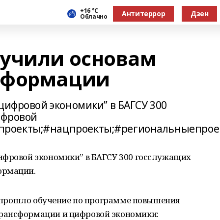
+16 °С
Антитеррор
Дзен
Облачно
бучили основам
сформации
цифровой экономики” в БАГСУ 300
ифровой
роекты;#нацпроекты;#региональныепрое
ифровой экономики” в БАГСУ 300 госслужащих
ормации.
СУ прошло обучение по программе повышения
рансформации и цифровой экономики: