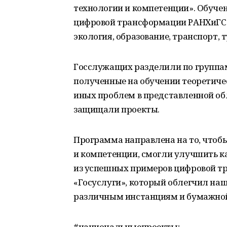
технологии и компетенции». Обуче
цифровой трансформации РАНХиГС п
экология, образование, транспорт, 
Госслужащих разделили по группам
полученные на обучении теоретичес
иных проблем в представленной об
защищали проекты.
Программа направлена на то, чтоб
и компетенции, смогли улучшить ка
из успешных примеров цифровой т
«Госуслуги», который облегчил наш
различным инстанциям и бумажной
#национальныепроекты;