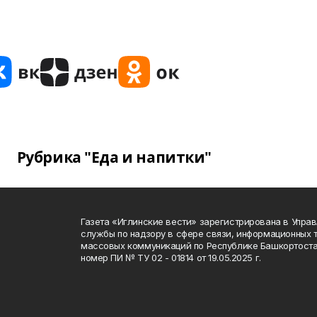
Рубрика "Еда и напитки"
Газета «Иглинские вести» зарегистрирована в Упра
службы по надзору в сфере связи, информационных 
массовых коммуникаций по Республике Башкортоста
номер ПИ № ТУ 02 - 01814 от 19.05.2025 г.