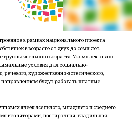
троенное в рамках национального проекта
бятишек в возрасте от двух до семи лет.
ве группы ясельного возраста. Укомплектовано
птимальные условия для социально-
, речевого, художественно-эстетического,
м направлениям будут работать платные
упповых ячеек ясельного, младшего и среднего
умя изоляторами, постирочная, гладильная.