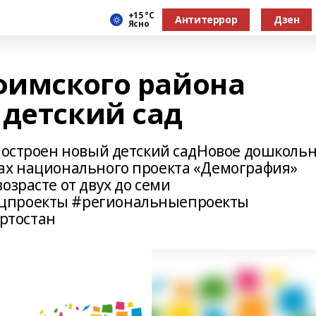
+15 °С
Антитеррор
Дзен
Ясно
Уфимского района
 детский сад
 построен новый детский садНовое дошколь
ах национального проекта «Демография»
озрасте от двух до семи
цпроекты #региональныепроекты
ртостан