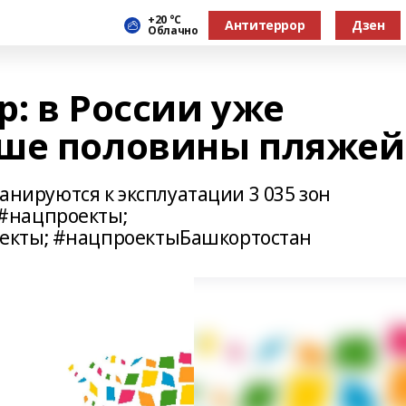
+20 °С
Антитеррор
Дзен
Облачно
: в России уже
ьше половины пляжей
ланируются к эксплуатации 3 035 зон
#нацпроекты;
екты; #нацпроектыБашкортостан