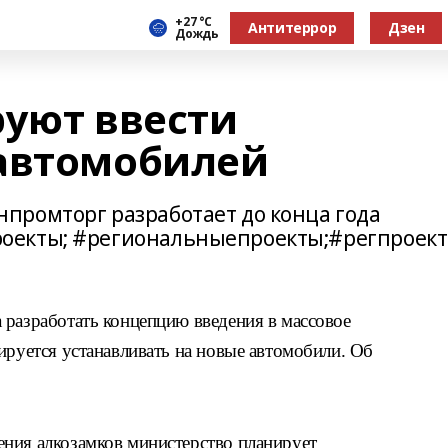
+27 °С
Антитеррор
Дзен
Дождь
руют ввести
автомобилей
промторг разработает до конца года
оекты; #региональныепроекты;#регпроект
 разработать концепцию введения в массовое
ируется устанавливать на новые автомобили. Об
ния алкозамков министерство планирует