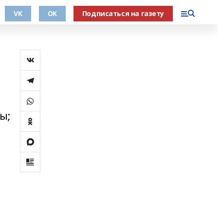
VK
OK
Подписаться на газету
ы;