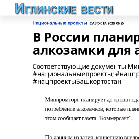
Национальные проекты
2 АВГУСТА 2020, 06:25
В России плани
алкозамки для 
Соответствующие документы Мин
#национальныепроекты; #нацпр
#нацпроектыБашкортостан
Минпромторг планирует до конца года
потребление алкозамков, которые план
этом сообщает газета "Коммерсант".
По данным издания, концепцию внедре