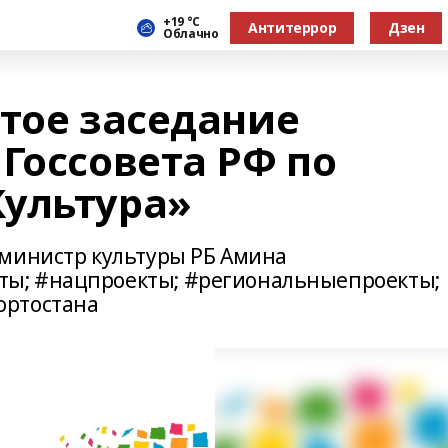
+19 °С
Антитеррор
Дзен
Облачно
ятое заседание
Госсовета РФ по
ультура»
 министр культуры РБ Амина
ы; #нацпроекты; #региональныепроекты;
ортостана