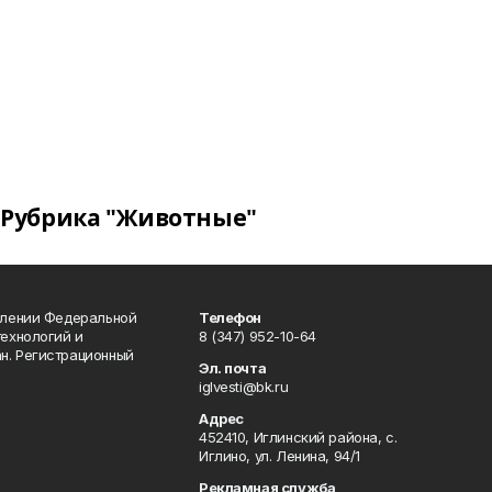
Рубрика "Животные"
влении Федеральной
Телефон
технологий и
8 (347) 952-10-64
н. Регистрационный
Эл. почта
iglvesti@bk.ru
Адрес
452410, Иглинский района, с.
Иглино, ул. Ленина, 94/1
Рекламная служба