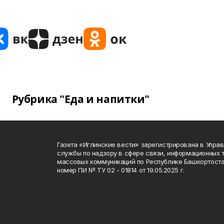
Рубрика "Еда и напитки"
Газета «Иглинские вести» зарегистрирована в Упра
службы по надзору в сфере связи, информационных 
массовых коммуникаций по Республике Башкортоста
номер ПИ № ТУ 02 - 01814 от 19.05.2025 г.