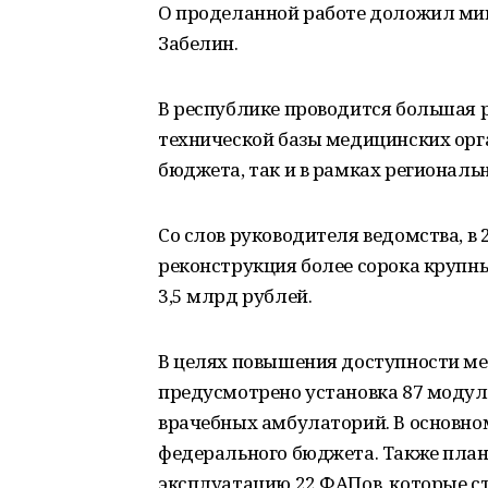
О проделанной работе доложил ми
Забелин.
В республике проводится большая 
технической базы медицинских орга
бюджета, так и в рамках региональ
Со слов руководителя ведомства, в 
реконструкция более сорока крупн
3,5 млрд рублей.
В целях повышения доступности м
предусмотрено установка 87 моду
врачебных амбулаторий. В основном
федерального бюджета. Также плани
эксплуатацию 22 ФАПов, которые ст