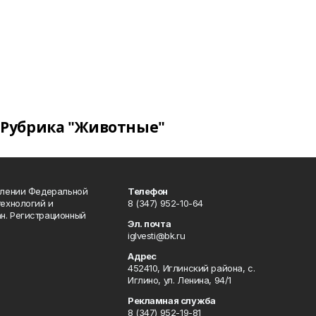
Рубрика "Животные"
влении Федеральной
Телефон
технологий и
8 (347) 952-10-64
н. Регистрационный
Эл. почта
iglvesti@bk.ru
Адрес
452410, Иглинский района, с.
Иглино, ул. Ленина, 94/1
Рекламная служба
8 (347) 952-19-81