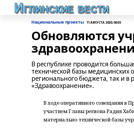
Национальные проекты
11 АВГУСТА 2020, 06:55
Обновляются у
здравоохранен
В республике проводится больша
технической базы медицинских ор
регионального бюджета, так и в
«Здравоохранение».
В ходе оперативного совещания в П
участием Главы региона Радия Хаб
материально-технической базы учр