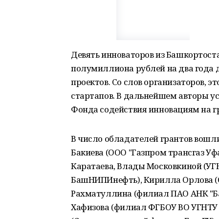
Девять инноваторов из Башкортост
полумиллиона рублей на два года 
проектов. Со слов организаторов, 
стартапов. В дальнейшем авторы у
Фонда содействия инновациям на г
В число обладателей грантов вошл
Бакиева (ООО "Газпром трансгаз Уф
Каратаева, Влады Московкиной (УГН
БашНИПИнефть), Кирилла Орлова (
Рахматуллина (филиал ПАО АНК "Б
Хафизова (филиал ФГБОУ ВО УГНТУ в