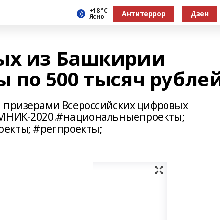
+18 °С
Антитеррор
Дзен
Ясно
ых из Башкирии
 по 500 тысяч рубле
и призерами Всероссийских цифровых
УМНИК-2020.#национальныепроекты;
екты; #регпроекты;