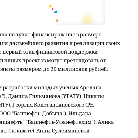
ана получат финансирование в размере
для дальнейшего развития и реализации своих
это первый этап финансовой поддержки
спешных проектов могут претендовать от
ранты размером до 20 миллионов рублей.
и разработки молодых ученых Арслана
а"), Данила Гильманова (УГАТУ), Никиты
ТУ), Георгия Константиновского (РН-
ООО "Башнефть-Добыча"), Ильдара
ашнефть" "Башнефть-Уфанефтехим"), Алика
 г. Салавате), Анны Сулеймановой