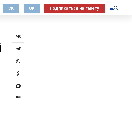
VK
OK
Подписаться на газету
й