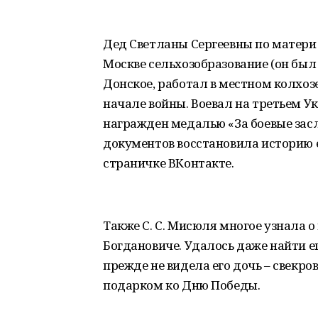
Дед Светланы Сергеевны по матери
Москве сельхозобразование (он был 
Донское, работал в местном колхоз
начале войны. Воевал на третьем У
награжден медалью «За боевые зас
документов восстановила историю е
страничке ВКонтакте.
Также С. С. Мисюля многое узнала о
Богдановиче. Удалось даже найти е
прежде не видела его дочь – свекро
подарком ко Дню Победы.