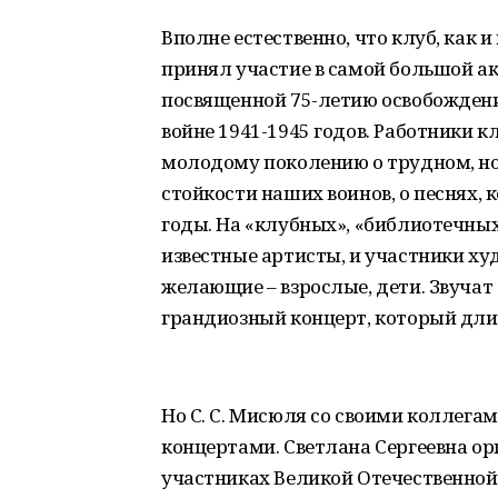
Вполне естественно, что клуб, как 
принял участие в самой большой акц
посвященной 75-летию освобождени
войне 1941-1945 годов. Работники к
молодому поколению о трудном, но 
стойкости наших воинов, о песнях, к
годы. На «клубных», «библиотечных
известные артисты, и участники ху
желающие – взрослые, дети. Звучат 
грандиозный концерт, который дли
Но С. С. Мисюля со своими коллег
концертами. Светлана Сергеевна ор
участниках Великой Отечественной 