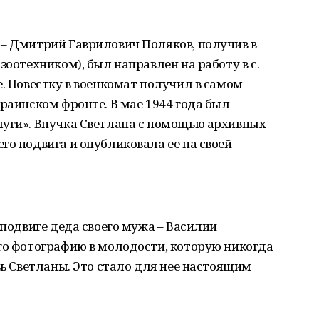
 – Дмитрий Гаврилович Поляков, получив в
зоотехником), был направлен на работу в с.
е. Повестку в военкомат получил в самом
краинском фронте. В мае 1944 года был
луги». Внучка Светлана с помощью архивных
го подвига и опубликовала ее на своей
 подвиге деда своего мужа – Василии
го фотографию в молодости, которую никогда
вь Светланы. Это стало для нее настоящим