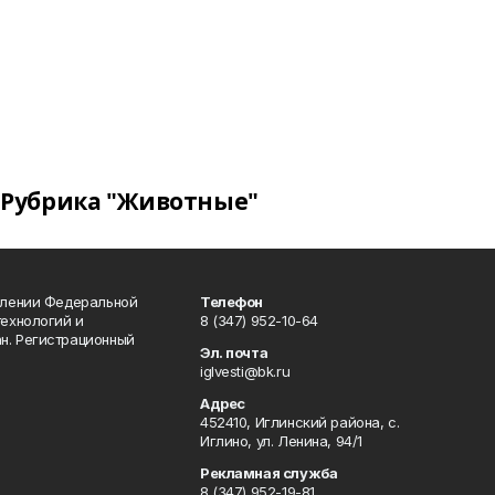
Рубрика "Животные"
влении Федеральной
Телефон
технологий и
8 (347) 952-10-64
н. Регистрационный
Эл. почта
iglvesti@bk.ru
Адрес
452410, Иглинский района, с.
Иглино, ул. Ленина, 94/1
Рекламная служба
8 (347) 952-19-81