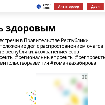
+29 °С
Антитеррор
Дзен
Ясно
ь здоровым
й встречи в Правительстве Республики
положение дел с распространением очагов
де республики.#сохранениелесов
оекты #региональныепроекты #регпроект
вительстворазвития #командахабирова