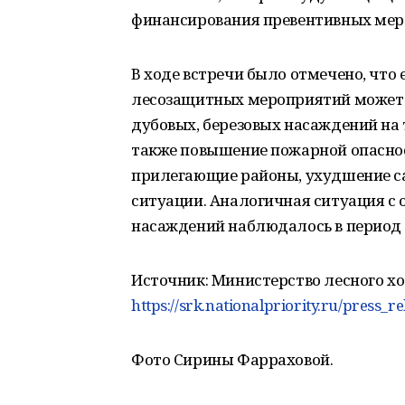
финансирования превентивных мер 
В ходе встречи было отмечено, что
лесозащитных мероприятий может п
дубовых, березовых насаждений на
также повышение пожарной опаснос
прилегающие районы, ухудшение са
ситуации. Аналогичная ситуация с 
насаждений наблюдалось в период в
Источник: Министерство лесного х
https://srk.nationalpriority.ru/press_r
Фото Сирины Фарраховой.