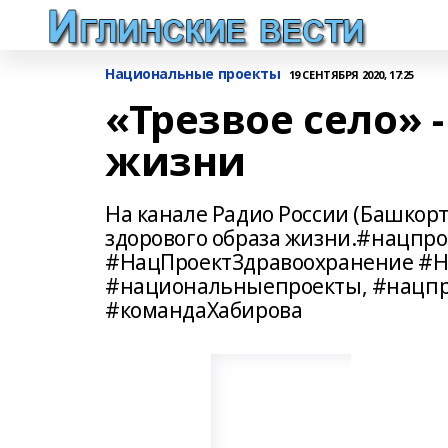
Национальные проекты
19 СЕНТЯБРЯ 2020, 17:25
«Трезвое село» 
жизни
На канале Радио России (Башкор
здорового образа жизни.#нацпр
#НацПроектЗдравоохранение #Н
#национальныепроекты, #нацпр
#командаХабирова