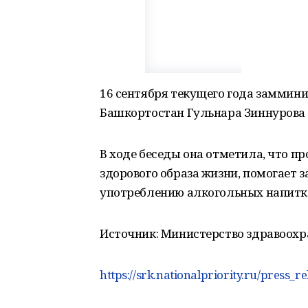
16 сентября текущего года заммин
Башкортостан Гульнара Зиннурова 
В ходе беседы она отметила, что пр
здорового образа жизни, помогает
употреблению алкогольных напитко
Источник: Министерство здравоохр
https://srk.nationalpriority.ru/press_r