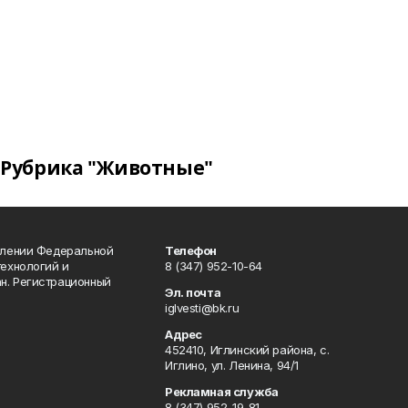
Рубрика "Животные"
влении Федеральной
Телефон
технологий и
8 (347) 952-10-64
н. Регистрационный
Эл. почта
iglvesti@bk.ru
Адрес
452410, Иглинский района, с.
Иглино, ул. Ленина, 94/1
Рекламная служба
8 (347) 952-19-81