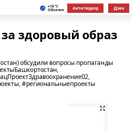
+19 °С
Антитеррор
Дзен
Облачно
- за здоровый образ
тостан) обсудили вопросы пропаганды
оектыБашкортостан,
ацПроектЗдравоохранение02,
оекты, #региональныепроекты