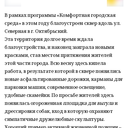
В рамках программы «Комфортная городская
среда» в этом году благоустроен сквер вдоль ул.
Северная в г. Октябрьский.
Эта территория долгое время ждала
благоустройства, и наконец заиграла новыми
красками, став местом притяжения жителей
этой части города. Всю весну здесь кипела
работа, в результате которой в сквере появились
новые асфальтированные дорожки, карманы
для
парковки машин, современное освещение,
удобные скамейки. По просьбе жителей здесь
появилась огороженная
площадка
для
выгула
и
дрессировки собак, вход в которую охраняют
симпатичные дружелюбные скульптуры.
Хороший пример активной жизненной позиции –