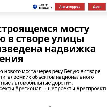
+20 °С
Антитеррор
Дзен
Облачно
 строящемся мосту
ю в створе улицы
изведена надвижка
оения
о нового моста через реку Белую в створе
капиталоемких объектов национального
нные автомобильные дороги».
оекты #региональныепроекты #регпроект