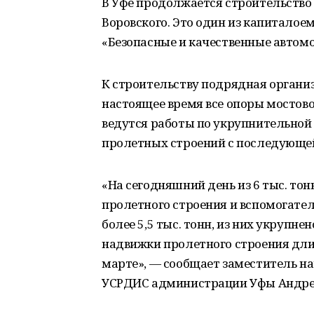
В Уфе продолжается строительство 
Воровского. Это один из капиталое
«Безопасные и качественные автом
К строительству подрядная организ
настоящее время все опоры мостов
ведутся работы по укрупнительной 
пролетных строений с последующей 
«На сегодняшний день из 6 тыс. т
пролетного строения и вспомогате
более 5,5 тыс. тонн, из них укрупне
надвижки пролетного строения длин
марте», ― сообщает заместитель н
УСРДИС администрации Уфы Андрей