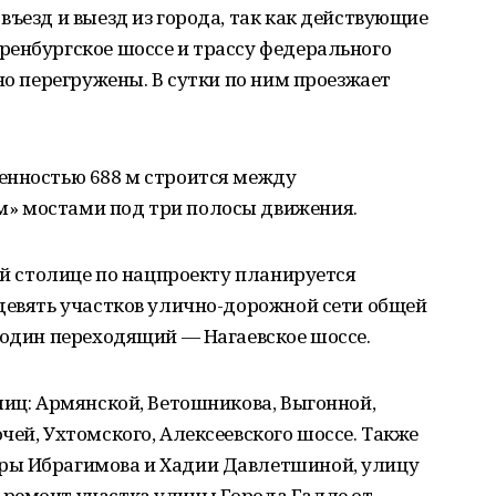
въезд и выезд из города, так как действующие
ренбургское шоссе и трассу федерального
но перегружены. В сутки по ним проезжает
енностью 688 м строится между
» мостами под три полосы движения.
кой столице по нацпроекту планируется
девять участков улично-дорожной сети общей
 один переходящий ― Нагаевское шоссе.
лиц: Армянской, Ветошникова, Выгонной,
чей, Ухтомского, Алексеевского шоссе. Также
ры Ибрагимова и Хадии Давлетшиной, улицу
ремонт участка улицы Города Галле от