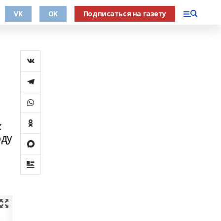
VK
OK
Подписаться на газету
х
оду