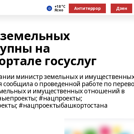
+18 °С
Антитеррор
Дзен
Ясно
е земельных
упны на
ортале госуслуг
щании министр земельных и имущественны
 сообщила о проведенной работе по перев
земельных и имущественных отношений в
ныепроекты; #нацпроекты;
оекты; #нацпроектыбашкортостана