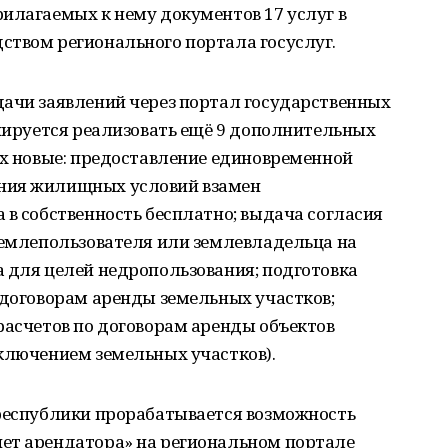
илагаемых к нему документов 17 услуг в
ством регионального портала госуслуг.
дачи заявлений через портал государственных
анируется реализовать ещё 9 дополнительных
ых новые: предоставление единовременной
ния жилищных условий взамен
 в собственность бесплатно; выдача согласия
землепользователя или землевладельца на
 для целей недропользования; подготовка
 договорам аренды земельных участков;
расчетов по договорам аренды объектов
сключением земельных участков).
 республики прорабатывается возможность
ет арендатора» на региональном портале