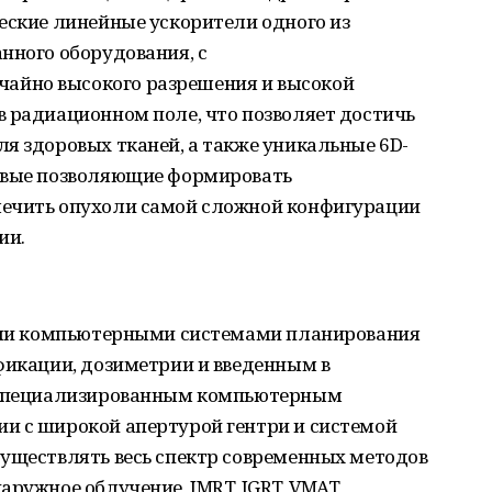
еские линейные ускорители одного из
нного оборудования, с
йно высокого разрешения и высокой
в радиационном поле, что позволяет достичь
я здоровых тканей, а также уникальные 6D-
ервые позволяющие формировать
лечить опухоли самой сложной конфигурации
ии.
ными компьютерными системами планирования
фикации, дозиметрии и введенным в
а специализированным компьютерным
и с широкой апертурой гентри и системой
существлять весь спектр современных методов
ружное облучение, IMRT, IGRT, VMAT,