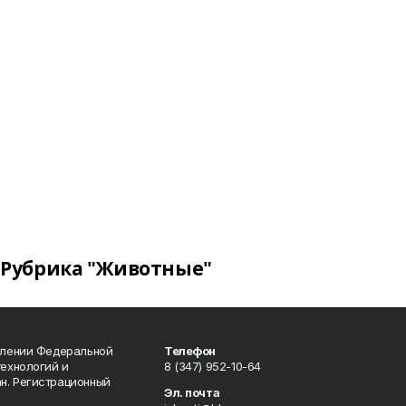
Рубрика "Животные"
влении Федеральной
Телефон
технологий и
8 (347) 952-10-64
н. Регистрационный
Эл. почта