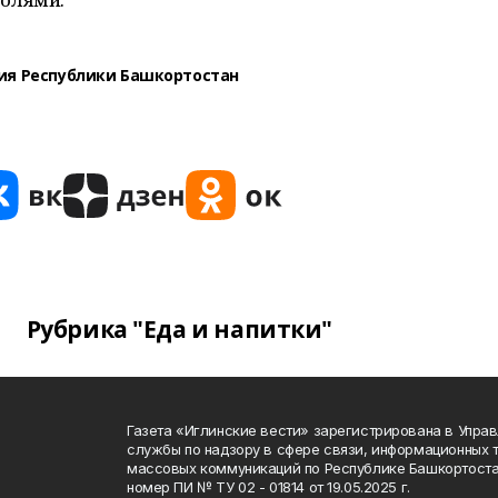
ия Республики Башкортостан
Рубрика "Еда и напитки"
Газета «Иглинские вести» зарегистрирована в Упра
службы по надзору в сфере связи, информационных 
массовых коммуникаций по Республике Башкортоста
номер ПИ № ТУ 02 - 01814 от 19.05.2025 г.