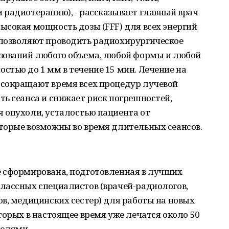
 радиотерапию), - рассказывает главный врач
сокая мощность дозы (FFF) для всех энергий
позволяют проводить радиохирургическое
зований любого объема, любой формы и любой
тью до 1 мм в течение 15 мин. Лечение на
сокращают время всех процедур лучевой
ь сеанса и снижает риск погрешностей,
 опухоли, усталостью пациента от
торые возможны во время длительных сеансов.
 сформирована, подготовленная в лучших
лассных специалистов (врачей-радиологов,
в, медицинских сестер) для работы на новых
торых в настоящее время уже лечатся около 50
холями.