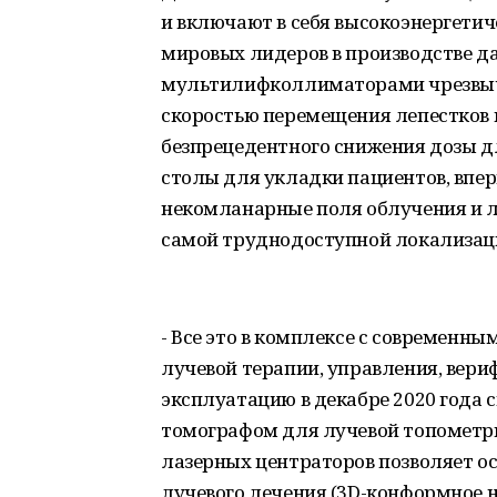
и включают в себя высокоэнергетич
мировых лидеров в производстве да
мультилифколлиматорами чрезвыча
скоростью перемещения лепестков 
безпрецедентного снижения дозы дл
столы для укладки пациентов, вп
некомланарные поля облучения и 
самой труднодоступной локализац
- Все это в комплексе с современ
лучевой терапии, управления, вери
эксплуатацию в декабре 2020 год
томографом для лучевой топометри
лазерных центраторов позволяет о
лучевого лечения (3D-конформное на