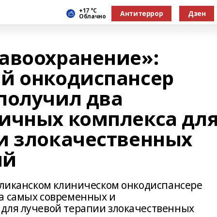
+17 °С
Антитеррор
Дзен
Облачно
авоохранение»:
й онкодиспансер
получил два
ичных комплекса дл
и злокачественных
ий
убликанском клиническом онкодиспансере
а самых современных и
 для лучевой терапии злокачественных