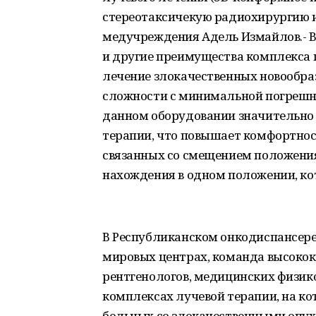
стереотаксичекую радиохирургию и
медучреждения Адель Измайлов.- Вы
и другие преимущества комплекса 
лечение злокачественных новообра
сложности с минимальной погрешнос
данном оборудовании значительно 
терапии, что повышает комфортност
связанных со смещением положения
нахождения в одном положении, ко
В Республиканском онкодиспансере
мировых центрах, команда высокок
рентгенологов, медицинских физико
комплексах лучевой терапии, на ко
больных со злокачественными опу