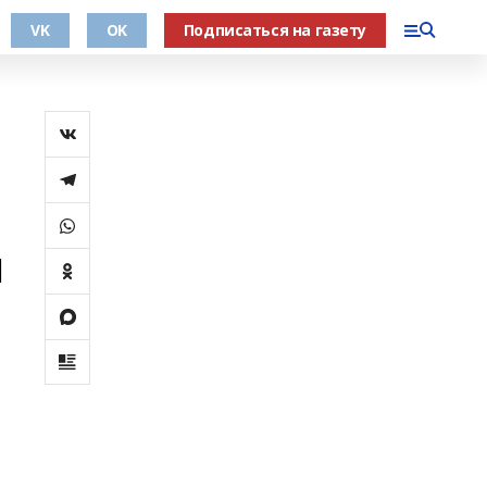
VK
OK
Подписаться на газету
я