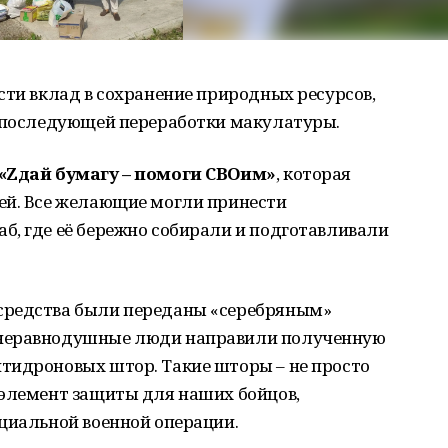
сти вклад в сохранение природных ресурсов,
и последующей переработки макулатуры.
«Zдай бумагу – помоги СВОим»
, которая
ей. Все желающие могли принести
б, где её бережно собирали и подготавливали
средства были переданы «серебряным»
 неравнодушные люди направили полученную
тидроновых штор. Такие шторы – не просто
 элемент защиты для наших бойцов,
циальной военной операции.