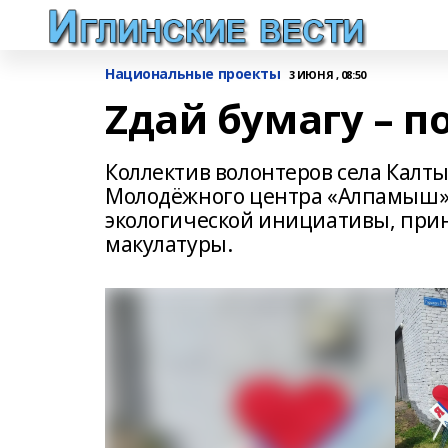
Национальные проекты
3 ИЮНЯ , 08:50
Zдай бумагу – 
Коллектив волонтеров села Калт
Молодёжного центра «Алпамыш» 
экологической инициативы, прин
макулатуры.