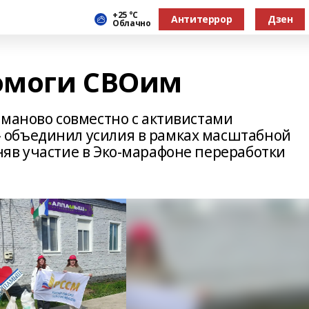
+25 °С
Антитеррор
Дзен
Облачно
помоги СВОим
ыманово совместно с активистами
объединил усилия в рамках масштабной
яв участие в Эко-марафоне переработки