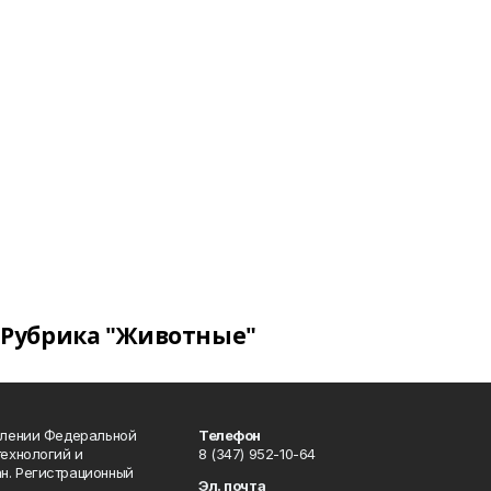
Рубрика "Животные"
влении Федеральной
Телефон
технологий и
8 (347) 952-10-64
н. Регистрационный
Эл. почта