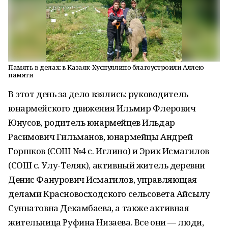
Память в делах: в Казаяк-Хуснуллино благоустроили Аллею
памяти
В этот день за дело взялись: руководитель
юнармейского движения Ильмир Флерович
Юнусов, родитель юнармейцев Ильдар
Расимович Гильманов, юнармейцы Андрей
Горшков (СОШ №4 с. Иглино) и Эрик Исмагилов
(СОШ с. Улу-Теляк), активный житель деревни
Денис Фанурович Исмагилов, управляющая
делами Красновосходского сельсовета Айсылу
Суннатовна Декамбаева, а также активная
жительница Руфина Низаева. Все они — люди,