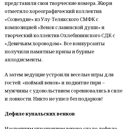
представили свои творческие номера. Жюри
отметило хореографический коллектив
«Созвездие» из Улу-Телякского СМФК с
композицией «Венок славянской души» и
творческий коллектив Охлебининского СДК с
«Девичьим хороводом». Все конкурсанты
получили памятные призы и бурные
аплодисменты.
А затем ведущие устроили веселые игры для
гостей: «поймай венок» и поднятие гири –
мужчины с удовольствием соревновались в силе
и ловкости. Никто не ушел без подарков!
Дефиле купальских венков
Настоящим украшением вечера стало дефиле