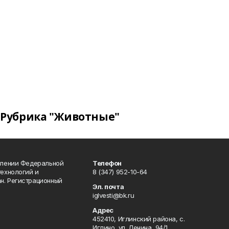
Рубрика "Животные"
влении Федеральной
Телефон
технологий и
8 (347) 952-10-64
н. Регистрационный
Эл. почта
iglvesti@bk.ru
Адрес
452410, Иглинский района, с.
Иглино, ул. Ленина, 94/1