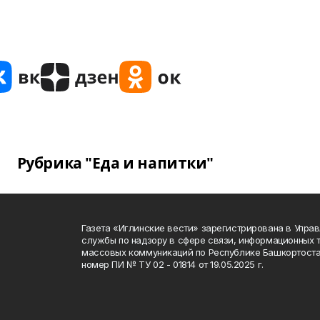
Рубрика "Еда и напитки"
Газета «Иглинские вести» зарегистрирована в Упра
службы по надзору в сфере связи, информационных 
массовых коммуникаций по Республике Башкортоста
номер ПИ № ТУ 02 - 01814 от 19.05.2025 г.