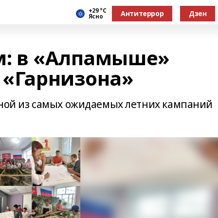
+29 °С
Антитеррор
Дзен
Ясно
м: в «Алпамыше»
н «Гарнизона»
дной из самых ожидаемых летних кампаний