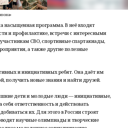
изона»
а насыщенная программа. В неё входят
сти и профилактике, встречи с интересными
 участникам СВО, спортивные спартакиады,
роприятия, а также другие полезные
ивных и инициативных ребят. Она даёт им
й, получить новые знания и найти друзей.
яшние дети и молодые люди — инициативные,
 себя ответственность и действовать
добиваться их. Для этого в России строят
оводят научные олимпиады и творческие
родное молодежное сотрудничество