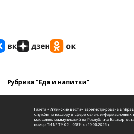
Рубрика "Еда и напитки"
Газета «Иглинские вести» зарегистрирована в Упра
службы по надзору в сфере связи, информационных 
массовых коммуникаций по Республике Башкортоста
номер ПИ № ТУ 02 - 01814 от 19.05.2025 г.