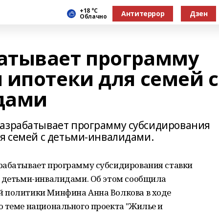
+18 °С
Антитеррор
Дзен
Облачно
атывает программу
 ипотеки для семей с
дами
разрабатывает программу субсидирования
ля семей с детьми-инвалидами.
рабатывает программу субсидирования ставки
с детьми-инвалидами. Об этом сообщила
 политики Минфина Анна Волкова в ходе
о теме национального проекта "Жилье и