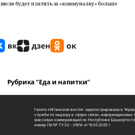
1 июля будет платить за «коммуналку» больше
Рубрика "Еда и напитки"
Газета «Иглинские вести» зарегистрирована в Упра
службы по надзору в сфере связи, информационных 
массовых коммуникаций по Республике Башкортоста
номер ПИ № ТУ 02 - 01814 от 19.05.2025 г.