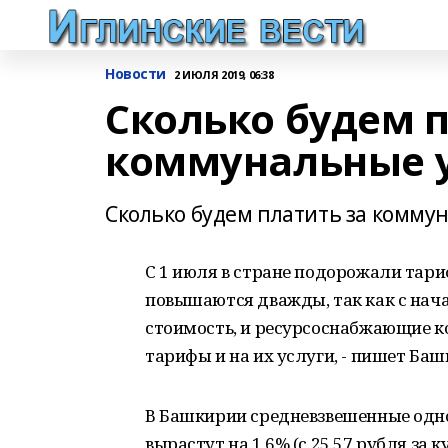
Новости
2 ИЮЛЯ 2019, 06:38
Сколько будем п
коммунальные у
Сколько будем платить за комму
С 1 июля в стране подорожали тари
повышаются дважды, так как с нач
стоимость, и ресурсоснабжающие к
тарифы и на их услуги, - пишет Ба
В Башкирии средневзвешенные одн
вырастут на 1,6% (с 25,57 рубля за к