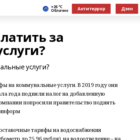
+26 °С
Антитеррор
Дзен
Облачно
латить за
слуги?
нальные услуги?
фы на коммунальные услуги. В 2019 году они
ала года подняли налог на добавленную
омпании попросили правительство поднять
шинформ
оставочные тарифы на водоснабжения
убометр до 25,96 рубля), на водоотведение – на