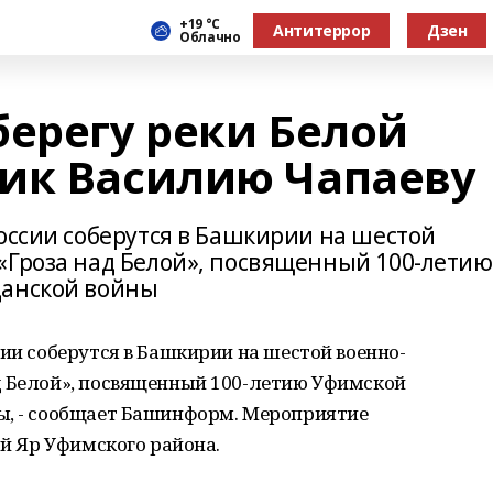
+19 °С
Антитеррор
Дзен
Облачно
берегу реки Белой
ик Василию Чапаеву
оссии соберутся в Башкирии на шестой
«Гроза над Белой», посвященный 100-летию
данской войны
сии соберутся в Башкирии на шестой военно-
д Белой», посвященный 100-летию Уфимской
ы, - сообщает Башинформ. Мероприятие
ый Яр Уфимского района.