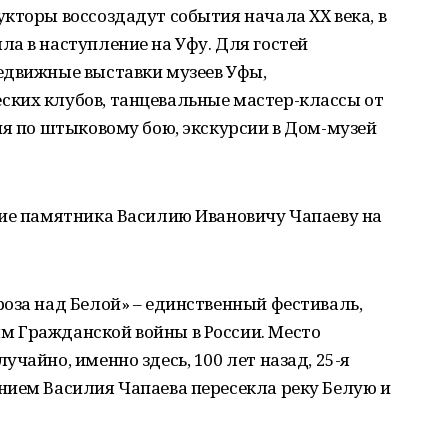
кторы воссоздадут события начала ХХ века, в
а в наступление на Уфу. Для гостей
едвижные выставки музеев Уфы,
ких клубов, танцевальные мастер-классы от
ия по штыковому бою, экскурсии в Дом-музей
тие памятника Василию Ивановичу Чапаеву на
оза над Белой» – единственный фестиваль,
 Гражданской войны в России. Место
чайно, именно здесь, 100 лет назад, 25-я
нием Василия Чапаева пересекла реку Белую и