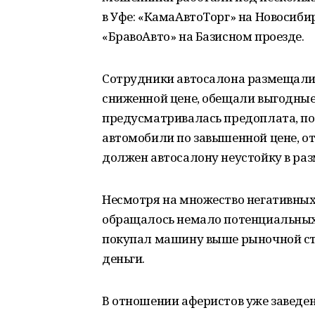
в Уфе: «КамаАвтоТорг» на Новосиби
«БравоАвто» на Базисном проезде.
Сотрудники автосалона размещали
сниженной цене, обещали выгодные
предусматривалась предоплата, по
автомобили по завышенной цене, от
должен автосалону неустойку в раз
Несмотря на множество негативных 
обращалось немало потенциальных 
покупал машину выше рыночной сто
деньги.
В отношении аферистов уже заведен