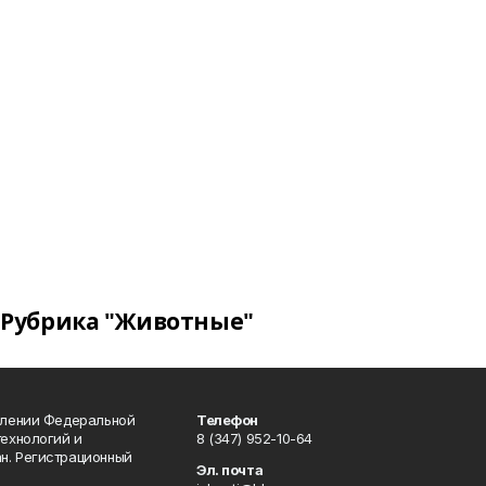
Рубрика "Животные"
влении Федеральной
Телефон
технологий и
8 (347) 952-10-64
н. Регистрационный
Эл. почта