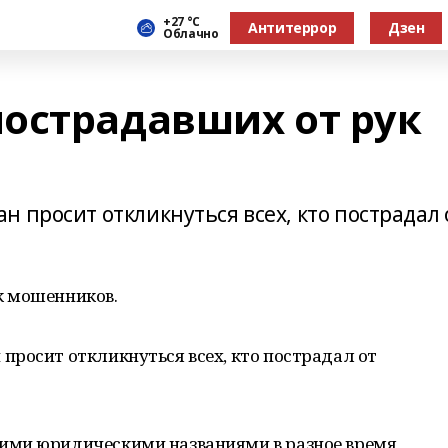
+27 °С
Антитеррор
Дзен
Облачно
острадавших от рук
 просит откликнуться всех, кто пострадал 
к мошенников.
просит откликнуться всех, кто пострадал от
ими юридическими названиями в разное время